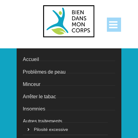

Accueil
Problèmes de peau
Les masques
Minceur
de catégorie 1
Arrêter le tabac
Insomnies
contre le variant
Autres traitements
Pilosité excessive