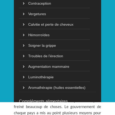
anglais
Contraception
Vergetures
Calvitie et perte de cheveux
Hémorroïdes
Soigner la grippe
Troubles de l’érection
Augmentation mammaire
Luminothérapie
Le monde actuel traverse une crise sanitaire qui a
Aromathérapie (huiles essentielles)
changé le cours des activités de chaque habitant de
cette terre. Le covid-19 est une pandémie qui a
Compléments alimentaires
freiné beaucoup de choses. Le gouvernement de
chaque pays a mis au point plusieurs moyens pour