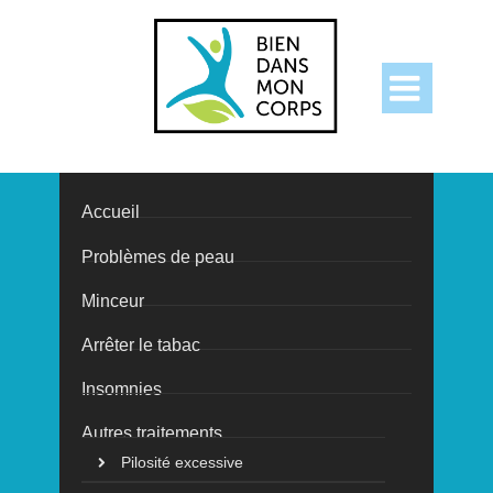

Accueil
Problèmes de peau
Les vertus de
Minceur
l’acide
Arrêter le tabac
Insomnies
hyaluronique
Autres traitements
Pilosité excessive